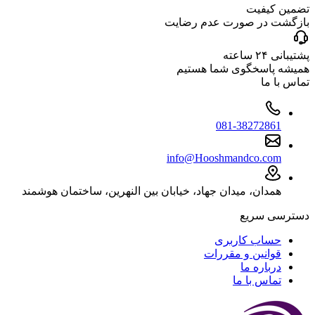
تضمین کیفیت
بازگشت در صورت عدم رضایت
پشتیبانی ۲۴ ساعته
همیشه پاسخگوی شما هستیم
تماس با ما
081-38272861
info@Hooshmandco.com
همدان، میدان جهاد، خیابان بین النهرین، ساختمان هوشمند
دسترسی سریع
حساب کاربری
قوانین و مقررات
درباره ما
تماس با ما