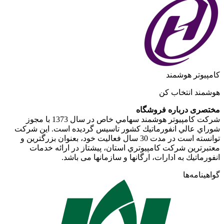
کامپیوتر هوشمند
هوشمند انتخاب کن
مختصری درباره فروشگاه
شركت كامپيوتر هوشمند سهامي خاص در سال 1373 با مجوز
شوراي عالي انفورماتيك كشور تاسيس گرديده است. اين شركت
توانسته است در مدت 30 سال فعاليت خود، بعنوان بزرگترين و
معتبرترين شركت كامپيوتري استان، پيشتاز در ارائه خدمات
انفورماتيك به ادارات، ارگانها و سازمانها می باشد.
گواهینامه‌ها