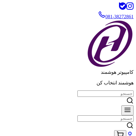
081-38272861
کامپیوتر هوشمند
هوشمند انتخاب کن