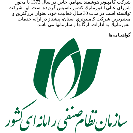
شركت كامپيوتر هوشمند سهامي خاص در سال 1373 با مجوز
شوراي عالي انفورماتيك كشور تاسيس گرديده است. اين شركت
توانسته است در مدت 30 سال فعاليت خود، بعنوان بزرگترين و
معتبرترين شركت كامپيوتري استان، پيشتاز در ارائه خدمات
انفورماتيك به ادارات، ارگانها و سازمانها می باشد.
گواهینامه‌ها