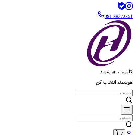
081-38272861
کامپیوتر هوشمند
هوشمند انتخاب کن