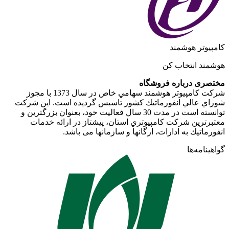
کامپیوتر هوشمند
هوشمند انتخاب کن
مختصری درباره فروشگاه
شركت كامپيوتر هوشمند سهامي خاص در سال 1373 با مجوز
شوراي عالي انفورماتيك كشور تاسيس گرديده است. اين شركت
توانسته است در مدت 30 سال فعاليت خود، بعنوان بزرگترين و
معتبرترين شركت كامپيوتري استان، پيشتاز در ارائه خدمات
انفورماتيك به ادارات، ارگانها و سازمانها می باشد.
گواهینامه‌ها