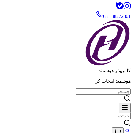
081-38272861
کامپیوتر هوشمند
هوشمند انتخاب کن