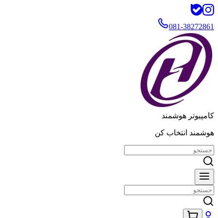
081-38272861
کامپیوتر هوشمند
هوشمند انتخاب کن