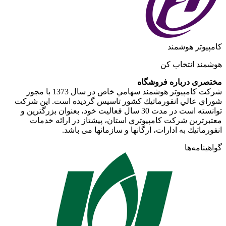
کامپیوتر هوشمند
هوشمند انتخاب کن
مختصری درباره فروشگاه
شركت كامپيوتر هوشمند سهامي خاص در سال 1373 با مجوز
شوراي عالي انفورماتيك كشور تاسيس گرديده است. اين شركت
توانسته است در مدت 30 سال فعاليت خود، بعنوان بزرگترين و
معتبرترين شركت كامپيوتري استان، پيشتاز در ارائه خدمات
انفورماتيك به ادارات، ارگانها و سازمانها می باشد.
گواهینامه‌ها